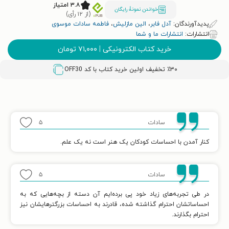
۳.۸ امتیاز
خواندن نمونۀ رایگان
(از ۱۲ رأی)
پدیدآورندگان:
آدل فابر
،
الین مازلیش
،
فاطمه سادات موسوی
انتشارات:
انتشارات ما و شما
خرید کتاب الکترونیکی
|
۷۱,۰۰۰
تومان
٪۳۰ تخفیف اولین خرید کتاب با کد
OFF30
سادات
۵
کنار آمدن با احساسات کودکان یک هنر است نه یک علم.
سادات
۵
در طی تجربه‌های زیاد خود پی برده‌ایم آن دسته از بچه‌هایی که به
احساساتشان احترام گذاشته شده، قادرند به احساسات بزرگترهایشان نیز
احترام بگذارند.