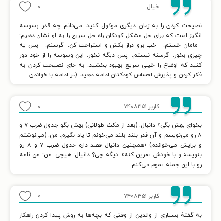
خیال
۰
نصیحت کردن را به زمان دیگری موکول کنید. می‌دانم چه قدر وسوسه
انگیز است که برای حل مشکل کودکان راه حل سریع را به او نشان دهیم:
- مامان خستم. - خب برو دراز بکش و استراحت کن. -گرسنم. - پس یه
چیزی بخور. -گرسنه نیستم. -پس دیگه نخور. این وسوسه را از خود دور
کنید که اوضاع را خیلی سریع بهبود بخشید. به جای نصیحت کردن به
فکر کردن و پذیرش احساس کودکتان ادامه دهید. (در ادامه با خواندن
کاربر ۷۴۰۸۳۵۱
۰
بخوای بهش بگی؟ دانیال: (بعد از مکث طولانی) بهش بگو جدول ضرب ۷ و
۸ رو می‌نویسم و آن قدر بلند بلند می‌خونم تا یاد بگیرم. من: (می‌نوشتم
و برایش می‌خواندم) «همچنین دانیال قصد داره جدول ضرب ۷ و ۸ رو
بنویسه و با خودش تمرین کنه». دیگه چی؟ دانیال: هیچی. من: من نامه
رو با این جمله تموم می‌کنم
کاربر ۷۴۰۸۳۵۱
۰
به گفتۀ بسیاری از والدین از وقتی که بچه‌ها به روش پیدا کردن راهکار