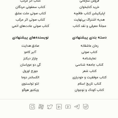
فروش سازمانی
کتاب اثر مرکب
خرید کتابخوان
کتاب سمفونی مردگان
اپلیکیشن کتاب طاقچه
کتاب صوتی ملت عشق
هدیه اشتراک بی‌نهایت
کتاب صوتی اثر مرکب
مجلهٔ معرفی و نقد کتاب
کتاب صوتی عادت‌های اتمی
دسته بندی پیشنهادی
نویسنده‌های پیشنهادی
رمان عاشقانه
صادق هدایت
کتاب‌ صوتی
آلبر کامو
نمایشنامه
چارلز دیکنز
کتاب جامعه شناسی
گی دو موپاسان
کتاب شعر
جورج اورول
کتاب موفقیت و خودیاری
الکساندر دوما
کتاب تاریخ اسلام
لئو تولستوی
کتاب کودک و نوجوان
ویکتور هوگو