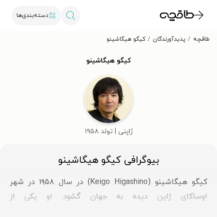
دسته‌بندی‌ها
طاقچه
پدیدآورندگان
کیگو هیگاشینو
کیگو هیگاشینو
ژاپنی | تولد ۱۹۵۸
بیوگرافی کیگو هیگاشینو
کیگو هیگاشینو (Keigo Higashino) در سال ۱۹۵۸ در شهر
اوساکای ژاپن دیده به جهان گشود. او یکی از
شناخته‌شده‌ترین نویسندگان امروز ادبیات آسیای شرقی به