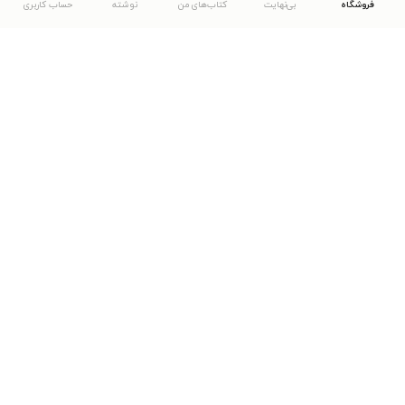
فروشگاه
بی‌نهایت
کتاب‌های من
نوشته
حساب کاربری
دانلود اپلیکیشن طاقچه
... موارد دیگر
مشاهدهٔ دیگر نسخه‌های طاقچه