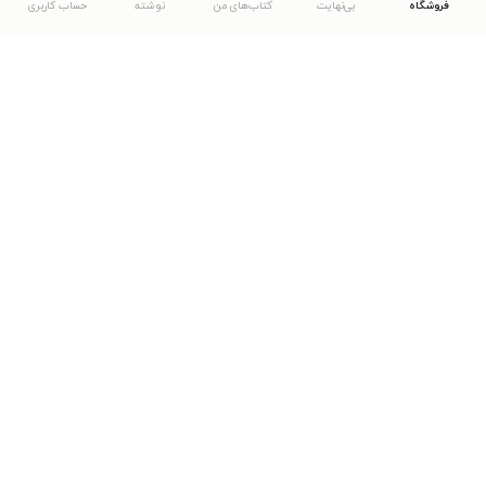
فروشگاه
بی‌نهایت
کتاب‌های من
نوشته
حساب کاربری
دانلود اپلیکیشن طاقچه
... موارد دیگر
مشاهدهٔ دیگر نسخه‌های طاقچه