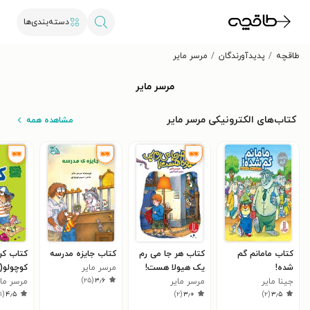
دسته‌بندی‌ها
طاقچه
پدیدآورندگان
مرسر مایر
مرسر مایر
کتاب‌های الکترونیکی مرسر مایر
مشاهده همه
کتاب مامانم گم
کتاب هر جا می رم
کتاب جایزه مدرسه
کتاب کر
شده!
یک هیولا هست!
مرسر مایر
کوچولو(۲)
)
۲۵
(
۳٫۶
جینا مایر
مرسر مایر
مرسر مای
۱
(
۴٫۵
)
۲
(
۳٫۰
)
۲
(
۳٫۵