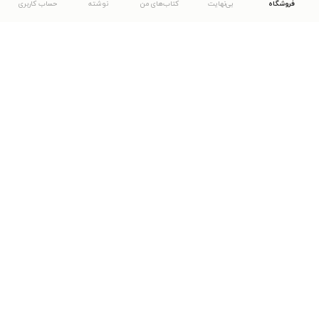
فروشگاه
بی‌نهایت
کتاب‌های من
نوشته
حساب کاربری
دانلود اپلیکیشن طاقچه
... موارد دیگر
مشاهدهٔ دیگر نسخه‌های طاقچه