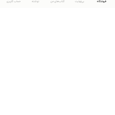
فروشگاه
بی‌نهایت
کتاب‌های من
نوشته
حساب کاربری
دانلود اپلیکیشن طاقچه
... موارد دیگر
مشاهدهٔ دیگر نسخه‌های طاقچه