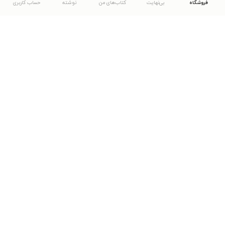
فروشگاه
بی‌نهایت
کتاب‌های من
نوشته
حساب کاربری
دانلود اپلیکیشن طاقچه
... موارد دیگر
مشاهدهٔ دیگر نسخه‌های طاقچه