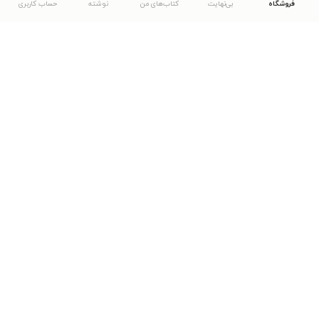
فروشگاه
بی‌نهایت
کتاب‌های من
نوشته
حساب کاربری
دانلود اپلیکیشن طاقچه
... موارد دیگر
مشاهدهٔ دیگر نسخه‌های طاقچه