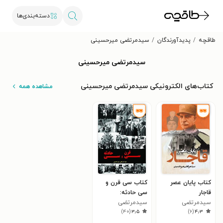
دسته‌بندی‌ها
طاقچه
پدیدآورندگان
سیدمرتضی میرحسینی
سیدمرتضی میرحسینی
کتاب‌های الکترونیکی سیدمرتضی میرحسینی
مشاهده همه
کتاب پایان عصر
کتاب سی قرن و
قاجار
سی حادثه:
سیدمرتضی
سیدمرتضی
مهم‌ترین وقایع و
)
۴۰
(
۳٫۵
)
۶
(
۴٫۳
میرحسینی
میرحسینی
تحولات سیاسی
ایران از دوران مادها