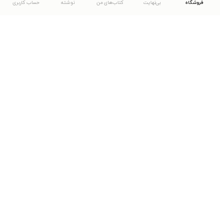
فروشگاه
بی‌نهایت
کتاب‌های من
نوشته
حساب کاربری
دانلود اپلیکیشن طاقچه
... موارد دیگر
مشاهدهٔ دیگر نسخه‌های طاقچه