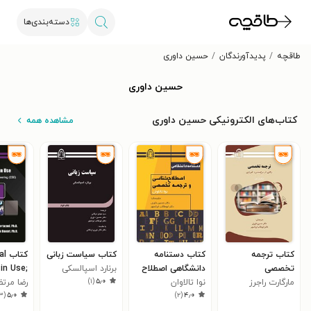
دسته‌بندی‌ها
طاقچه
پدیدآورندگان
حسین داوری
حسین داوری
کتاب‌های الکترونیکی حسین داوری
مشاهده همه
کتاب ترجمه
کتاب دستنامه
کتاب سیاست زبانی
کتا
تخصصی
دانشگاهی اصطلاح
برنارد اسپالسکی
 in Use;
)
۱
(
۵٫۰
مارگارت راجرز
نوا تالاوان
شناسی و ترجمه
mputer
رضا مرت
۳
(
۵٫۰
)
۲
(
۴٫۰
تخصصی
nce and
ng (CSE)