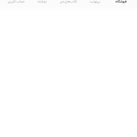
فروشگاه
بی‌نهایت
کتاب‌های من
نوشته
حساب کاربری
دانلود اپلیکیشن طاقچه
... موارد دیگر
مشاهدهٔ دیگر نسخه‌های طاقچه