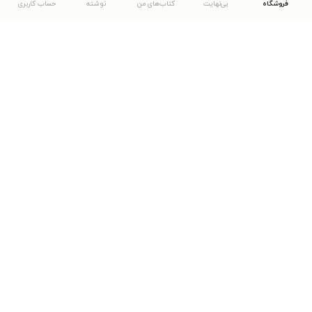
فروشگاه
بی‌نهایت
کتاب‌های من
نوشته
حساب کاربری
دانلود اپلیکیشن طاقچه
... موارد دیگر
مشاهدهٔ دیگر نسخه‌های طاقچه