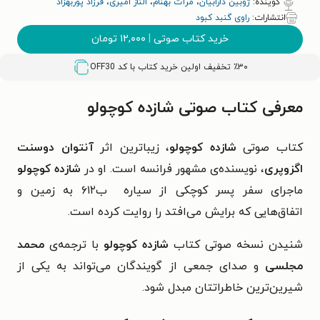
گوینده:
ژوبین دارابیان
،
مرآت بهنام
،
الناز امیری
،
فرزاد پوربهزاد
انتشارات:
راوی گنبد کبود
خرید کتاب صوتی
|
۱۲,۰۰۰
تومان
٪۳۰ تخفیف اولین خرید کتاب با کد
OFF30
معرفی کتاب صوتی شازده کوچولو
کتاب صوتی
شازده کوچولو
، زیباترین اثر
آنتوان دوسنت
اگزوپری
، نویسنده‌ی مشهور فرانسه است. او در
شازده کوچولو
ماجرای سفر پسر کوچکی از سیاره ب۶۱۲ به زمین و
اتفاق‌هایی که برایش می‌افتد را روایت کرده است.
شنیدن نسخه صوتی کتاب
شازده کوچولو
با ترجمه‌ی
محمد
مجلسی
و صدای جمعی از گویندگان می‌تواند به یکی از
شیرین‌ترین خاطراتتان مبدل شود.