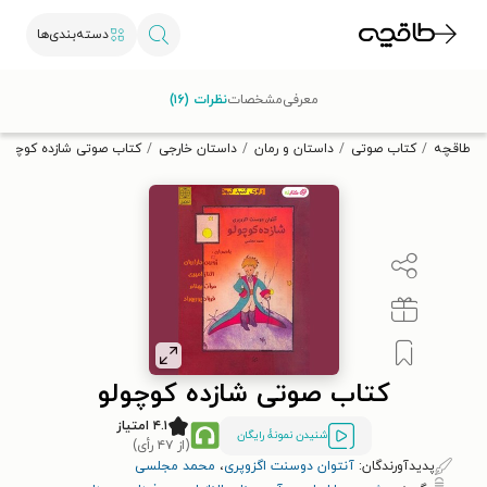
دسته‌بندی‌ها
با کد تخفیف OFF30 اولین کتاب الکترونیکی یا صوتی‌ات را با ۳۰٪
معرفی
مشخصات
نظرات (۱۶)
تخفیف از طاقچه دریافت کن.
طاقچه
کتاب صوتی
داستان و رمان
داستان خارجی
کتاب صوتی شازده کوچولو
کتاب صوتی شازده کوچولو
۴.۱ امتیاز
شنیدن نمونۀ رایگان
(از ۴۷ رأی)
پدیدآورندگان:
آنتوان دوسنت اگزوپری
،
محمد مجلسی