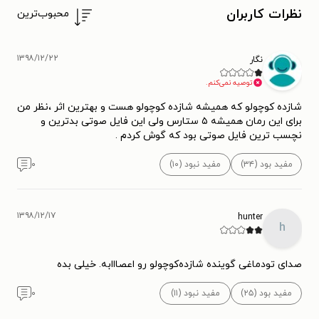
نظرات کاربران
محبوب‌ترین
۱۳۹۸/۱۲/۲۲
نگار
توصیه نمی‌کنم.
شازده کوچولو که همیشه شازده کوچولو هست و بهترین اثر ،نظر من
برای این رمان همیشه ۵ ستارس ولی این فایل صوتی بدترین و
نچسب ترین فایل صوتی بود که گوش کردم .
مفید بود (۳۴)
مفید نبود (۱۰)
۰
۱۳۹۸/۱۲/۱۷
hunter
h
صدای تودماغی گوینده شازده‌کوچولو رو اعصااابه. خیلی بده
مفید بود (۲۵)
مفید نبود (۱۱)
۰