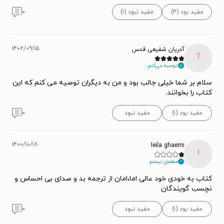
مفید بود (۴)
مفید نبود (۱)
۰
۱۴۰۲/۰۹/۱۵
آدریان شفیعی قدس
آ
توصیه می‌کنم.
سلام بر شما خیلی جالب بود و من به دیگران توصیه می کنم که این
کتاب را بخوانند.
مفید بود (۱)
مفید نبود
۰
۱۴۰۰/۱۰/۱۸
leila ghaemi
l
مطمئن نیستم.
کتاب به خودی خود عالی اما،امان از ترجمه بد و صدای بی احساس و
نچسب گویندگان
مفید بود (۱)
مفید نبود
۰