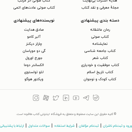
هدیه اشتراک بی‌نهایت
کتاب صوتی اثر مرکب
مجلهٔ معرفی و نقد کتاب
کتاب صوتی عادت‌های اتمی
دسته بندی پیشنهادی
نویسنده‌های پیشنهادی
رمان عاشقانه
صادق هدایت
کتاب‌ صوتی
آلبر کامو
نمایشنامه
چارلز دیکنز
کتاب جامعه شناسی
گی دو موپاسان
کتاب شعر
جورج اورول
کتاب موفقیت و خودیاری
الکساندر دوما
کتاب تاریخ اسلام
لئو تولستوی
کتاب کودک و نوجوان
ویکتور هوگو
© کلیه حقوق این سایت محفوظ و متعلق به فروشگاه اینترنتی کتاب طاقچه است.
|
|
|
|
ورود و ثبت‌نام ناشران
ثبت‌نام مؤلفان
شرایط استفاده
سوالات متداول
ارتباط با پشتیبانی