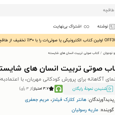
نوشته
اشتراک بی‌نهایت
 نوجوان
کتاب صوتی تربیت انسان‌ های شایسته
اب صوتی تربیت انسان‌ های شایست
مای آگاهانه برای پرورش کودکانی مهربان، با اعتمادبه
شنیدن نمونۀ رایگان
۳.۷ امتیاز
(از ۳ رأی)
پدیدآورندگان:
هانتر کلارک فیلدز
،
مریم جعفری
گوینده:
ماریه رسولیان