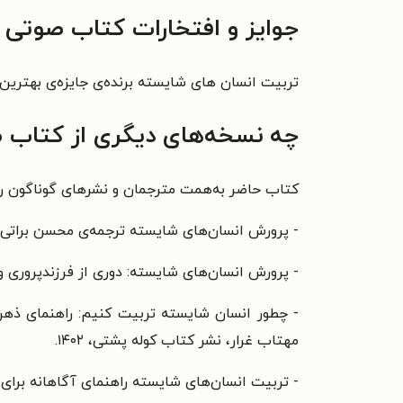
جوایز و افتخارات کتاب صوتی 
تربیت انسان‌ های شایسته برنده‌ی جایزه‌ی بهترین کتاب سال ۲۰۲۳ در بخش والدگری و خانواده شد؛ جایزه‌ای که از سوی Fest
چه نسخه‌های دیگری از کتاب 
کتاب حاضر به‌همت مترجمان و نشرهای گوناگون روان
- ‏‫پرورش انسان‌های شایسته ترجمه‌ی محسن براتی و سارا محمدعلیزاده، نشر موسسه آموزشی تالیفی ارشدان‏‫، ۱۴۰۰.‮‬
- پرورش انسان‌های شایسته: دوری از فرزندپروری 
- چطور انسان شایسته تربیت کنیم: راهنمای ذهن 
مهتاب غرار،
نشر کتاب کوله پشتی، ‏‫۱۴۰۲.‬
- تربیت انسان‌های شایسته راهنمای آگاهانه برای‫‬‬