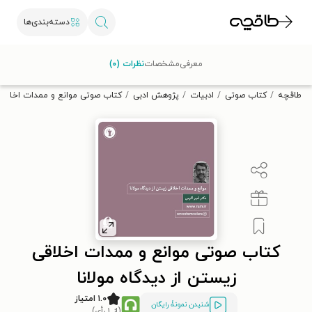
دسته‌بندی‌ها
با کد تخفیف OFF30 اولین کتاب الکترونیکی یا صوتی‌ات را با ۳۰٪
معرفی
مشخصات
نظرات (۰)
تخفیف از طاقچه دریافت کن.
طاقچه
کتاب صوتی
ادبیات
پژوهش ادبی
کتاب صوتی موانع و ممدات اخلاقی ز
کتاب صوتی موانع و ممدات اخلاقی
زیستن از دیدگاه مولانا
۱.۰ امتیاز
شنیدن نمونۀ رایگان
(از ۱ رأی)