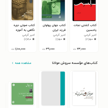
کتاب کشتی نجات
کتاب جهان پهلوان
کتاب صوتی دوره
کتا
یاحسین
فرزند ایران
نگاهی به آموزه
امیر کرمی
امیر کرمی
های بودا
امیر کرمی
معم
محم
)
۲
(
۳٫۰
)
۱
(
۵٫۰
)
۳
(
۵٫۰
۲۳,۰۰۰
ت
۳۹,۰۰۰
ت
۱,۱۰۰,۰۰۰
ت
کتاب‌های مؤسسه سروش مولانا
مشاهده همه