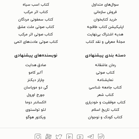
سوال‌های متداول
کتاب اسب سیاه
فروش سازمانی
کتاب اثر مرکب
خرید کتابخوان
کتاب سمفونی مردگان
اپلیکیشن کتاب طاقچه
کتاب صوتی ملت عشق
هدیه اشتراک بی‌نهایت
کتاب صوتی اثر مرکب
مجلهٔ معرفی و نقد کتاب
کتاب صوتی عادت‌های اتمی
دسته بندی پیشنهادی
نویسنده‌های پیشنهادی
رمان عاشقانه
صادق هدایت
کتاب‌ صوتی
آلبر کامو
نمایشنامه
چارلز دیکنز
کتاب جامعه شناسی
گی دو موپاسان
کتاب شعر
جورج اورول
کتاب موفقیت و خودیاری
الکساندر دوما
کتاب تاریخ اسلام
لئو تولستوی
کتاب کودک و نوجوان
ویکتور هوگو