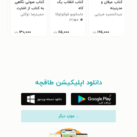
کتاب عرفان و
کتاب انقلاب یک
کتاب صوتی نگاهی
کتا
مدرنیته
کاه
به کتاب از اشارت‌
وحی
عبدالحمید ضیایی
ماسانوبو فوکوئوکا
حمیدرضا توکلی
های دریا: بوطیقای
مهن
شنا
)
۳
(
۵٫۰
روایت در مثنوی
۱۶۵,۰۰۰
ت
۱۱۵,۰۰۰
ت
۱۳۰,۰۰۰
ت
دانلود اپلیکیشن طاقچه
... موارد دیگر