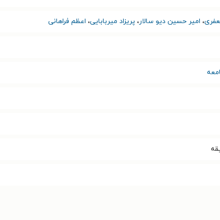
فری
،
امیر حسین دیو سالار
،
پریزاد میربابایی
،
اعظم فراهانی
معه