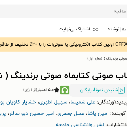
نوشته
اشتراک بی‌نهایت
وتی برندینگ ( شماره اول)
اب صوتی کتابماه صوتی برندینگ ( ش
شنیدن نمونۀ رایگان
۵.۰ امتیاز
(از ۱ رأی)
پدیدآورندگان:
علی شمیسا
،
سهیل اطهری
،
خشایار کاویان پور
گوینده:
امین پاشا
،
عسل جعفری
،
امیر حسین دیو سالار
،
پری
انتشارات:
نشر روانشناسی جامعه