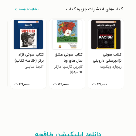
کتاب‌های انتشارات جزیره کتاب
مشاهده همه
کتاب صوتی
کتاب صوتی عشق
کتاب صوتی نژاد
کتا
نژادپرستی داروینی
سال های وبا
برتر (خلاصه کتاب)
و س
ریچارد ویکارت
(خلاصه کتاب)
(خلاصه کتاب)
گابریل گارسیا مارکز
آنجلا ساینی
کارل
(خل
)
۱
(
۵٫۰
۴۹,۰۰۰
ت
۵۹,۰۰۰
ت
۴۹,۰۰۰
ت
دانلود اپلیکیشن طاقچه