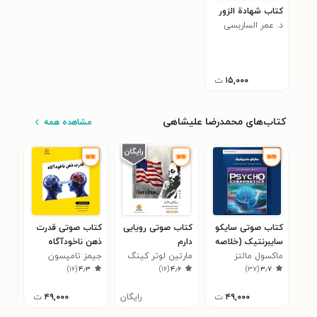
کتاب شهادة الزور
د. عمر الساربسی
۱۵,۰۰۰
ت
کتاب‌های محمدرضا علیشاهی
مشاهده همه
کتاب صوتی سایکو
کتاب صوتی رویایی
کتاب صوتی قدرت
کتا
سایبرنتیک (خلاصه
دارم
ذهن ناخودآگاه
ساز
کتاب)
ماکسول مالتز
مارتین لوتر کینگ
(خلاصه کتاب)
جیمز تامپسون
کری
(خل
۹
)
۱۶
(
۴٫۳
)
۱۶
(
۴٫۶
)
۳۷
(
۳٫۷
جونیور
۴۹,۰۰۰
ت
رایگان
۴۹,۰۰۰
ت