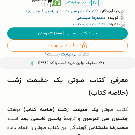
شنیدن نمونۀ رایگان
(از ۱ رأی)
پدیدآورندگان:
دکتر جکسون سی اندرسون
،
یاسین قاسمی بجد
گوینده:
محمدرضا علیشاهی
انتشارات:
انتشارات جزیره کتاب
خرید کتاب صوتی
|
۴۹,۰۰۰
تومان
دریافت از بی‌نهایت
اشتراک
بی‌نهایت
چیست؟
٪۳۰ تخفیف اولین خرید کتاب با کد
OFF30
معرفی کتاب صوتی یک حقیقت زشت
(خلاصه کتاب)
کتاب صوتی
یک حقیقت زشت (خلاصه کتاب)
نوشتهٔ
جکسون سی اندرسون
و ترجمهٔ
یاسین قاسمی بجد
است.
محمدرضا علیشاهی
گویندگی این کتاب صوتی را انجام داده