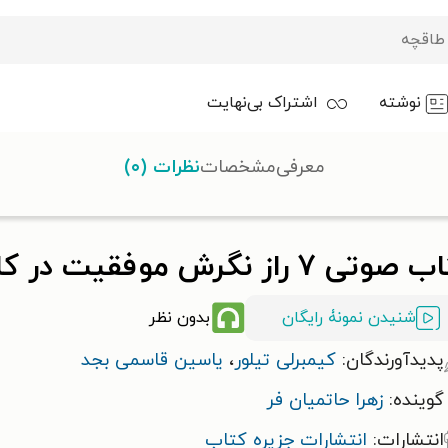
نوشته
اشتراک بی‌نهایت
معرفی
مشخصات
نظرات (۰)
۷ راز نگرش موفقیت در کاهش وزن (خلاصه کتاب)
شنیدن نمونۀ رایگان
بدون نظر
پدیدآورندگان:
کیمبرلی تیلور
،
یاسین قاسمی بجد
گوینده:
زهرا حاتمیان فر
انتشارات:
انتشارات جزیره کتاب