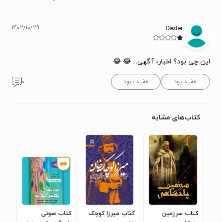
۱۴۰۲/۱۰/۲۹
Dexter
این چی بود؟ اخبار، آگهی... 😂 😂
مفید بود
مفید نبود
۰
کتاب‌های مشابه
کتاب سرزمین
کتاب میرزا کوچک
کتاب صوتی
کتا