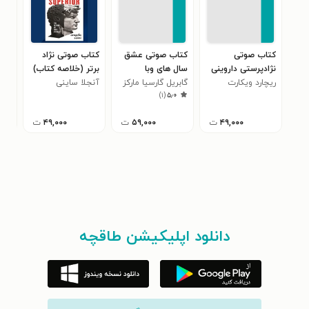
کتاب صوتی
کتاب صوتی عشق
کتاب صوتی نژاد
کتا
نژادپرستی داروینی
سال های وبا
برتر (خلاصه کتاب)
و س
ریچارد ویکارت
(خلاصه کتاب)
(خلاصه کتاب)
گابریل گارسیا مارکز
آنجلا ساینی
کارل
(خل
)
۱
(
۵٫۰
۴۹,۰۰۰
ت
۵۹,۰۰۰
ت
۴۹,۰۰۰
ت
دانلود اپلیکیشن طاقچه