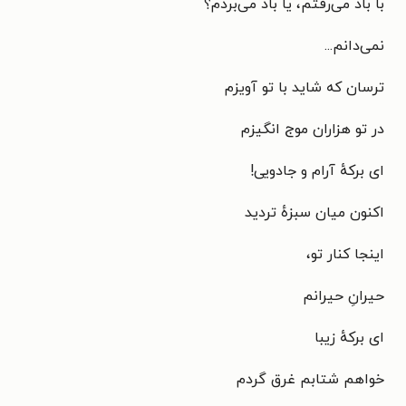
با باد می‌رفتم، یا باد می‌بردم؟
نمی‌دانم...
ترسان که شاید با تو آویزم
در تو هزاران موج انگیزم
ای برکهٔ آرام و جادویی!
اکنون میان سبزهٔ تردید
اینجا کنار تو،
حیرانِ حیرانم
ای برکهٔ زیبا
خواهم شتابم غرق گردم