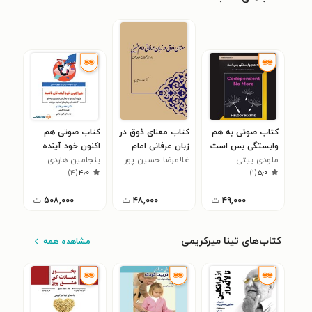
کتاب صوتی به هم
کتاب معنای ذوق در
کتاب صوتی هم‌
کتا
وابستگی بس است
زبان عرفانی امام
اکنون خود آینده‌
جس
ملودی بیتی
(خلاصه کتاب)
خمینی
غلامرضا حسین پور
تان باشید
بنجامین هاردی
خوش
مری
۰
)
۴
(
۴٫۰
)
۱
(
۵٫۰
۴۹,۰۰۰
ت
۴۸,۰۰۰
ت
۵۰۸,۰۰۰
ت
کتاب‌های تینا میرکریمی
مشاهده همه