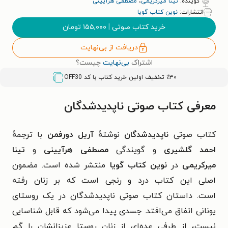
گوینده:
تینا میرکریمی
،
مصطفی هرآیینی
انتشارات:
نوین کتاب گویا
خرید کتاب صوتی
|
۱۵۵,۰۰۰
تومان
دریافت از بی‌نهایت
اشتراک
بی‌نهایت
چیست؟
٪۳۰ تخفیف اولین خرید کتاب با کد
OFF30
معرفی کتاب صوتی ناپدیدشدگان
کتاب صوتی
ناپدیدشدگان
نوشتهٔ
آریل دورفمن
با ترجمه‌ٔ
احمد گلشیری
و گویندگی
مصطفی هرآیینی
و
تینا
میرکریمی
در
نوین کتاب گویا
منتشر شده است. مضمون
اصلی این
کتاب درد و رنجی است که بر زنان رفته
است.
داستان کتاب صوتی ناپدیدشدگان در یک روستای
یونانی اتفاق می‌افتد. جسدی پیدا می‌شود که قابل شناسایی
نیست، از طرفی عده‌ای از زنان روستا عزیزانشان را گم