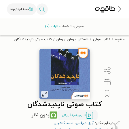
دسته‌بندی‌ها
با کد تخفیف OFF30 اولین کتاب الکترونیکی یا صوتی‌ات را با ۳۰٪
معرفی
مشخصات
نظرات (۰)
تخفیف از طاقچه دریافت کن.
طاقچه
کتاب صوتی
داستان و رمان
رمان
کتاب صوتی ناپدیدشدگان
کتاب صوتی ناپدیدشدگان
بدون نظر
شنیدن نمونۀ رایگان
پدیدآورندگان:
آریل دورفمن
،
احمد گلشیری