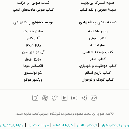
هدیه اشتراک بی‌نهایت
کتاب صوتی اثر مرکب
مجلهٔ معرفی و نقد کتاب
کتاب صوتی عادت‌های اتمی
دسته بندی پیشنهادی
نویسنده‌های پیشنهادی
رمان عاشقانه
صادق هدایت
کتاب‌ صوتی
آلبر کامو
نمایشنامه
چارلز دیکنز
کتاب جامعه شناسی
گی دو موپاسان
کتاب شعر
جورج اورول
کتاب موفقیت و خودیاری
الکساندر دوما
کتاب تاریخ اسلام
لئو تولستوی
کتاب کودک و نوجوان
ویکتور هوگو
© کلیه حقوق این سایت محفوظ و متعلق به فروشگاه اینترنتی کتاب طاقچه است.
|
|
|
|
ورود و ثبت‌نام ناشران
ثبت‌نام مؤلفان
شرایط استفاده
سوالات متداول
ارتباط با پشتیبانی