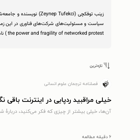
زینب توفکچی (ep Tufekci
the power and fragility of networked protest ) نام دارد.
تازه‌ترین
فصلنامه ترجمان علوم انسانی
خیلی مراقبید ردپایی در اینترنت باقی ن
آن‌ها، خیلی بیشتر از چیزی که فکر می‌کنید، دربارۀ شم
۶ دقیقه مطالعه