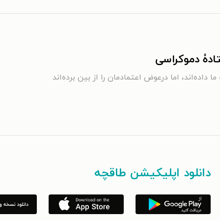
تادۀ دموکراسی
 داده‌اند، اما درعوض اعتمادمان را از بین برده‌اند
دانلود اپلیکیشن طاقچه