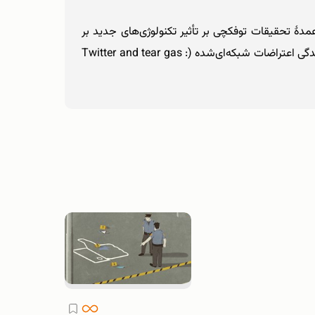
می‌کند. عمدۀ تحقیقات توفکچی بر تأثیر تکنولوژی‌های جدید بر
سیاست و مسئولیت‌های شرکت‌های فناوری در این زمینه متمرکز بوده است. آخرین کتاب او توییتر و گاز اشک‌آور: قدرت و شکنندگی اعتراضات شبکه‌ای‌شده (Twitter and tear gas :