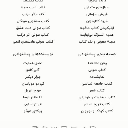
دربارهٔ طاقچه
کتاب کیمیاگر
سوال‌های متداول
کتاب اسب سیاه
فروش سازمانی
کتاب اثر مرکب
خرید کتابخوان
کتاب سمفونی مردگان
اپلیکیشن کتاب طاقچه
کتاب صوتی ملت عشق
هدیه اشتراک بی‌نهایت
کتاب صوتی اثر مرکب
مجلهٔ معرفی و نقد کتاب
کتاب صوتی عادت‌های اتمی
دسته بندی پیشنهادی
نویسنده‌های پیشنهادی
رمان عاشقانه
صادق هدایت
کتاب‌ صوتی
آلبر کامو
نمایشنامه
چارلز دیکنز
کتاب جامعه شناسی
گی دو موپاسان
کتاب شعر
جورج اورول
کتاب موفقیت و خودیاری
الکساندر دوما
کتاب تاریخ اسلام
لئو تولستوی
کتاب کودک و نوجوان
ویکتور هوگو