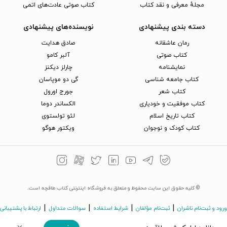
مجلهٔ معرفی و نقد کتاب
کتاب صوتی عادت‌های اتمی
دسته بندی پیشنهادی
نویسنده‌های پیشنهادی
رمان عاشقانه
صادق هدایت
کتاب‌ صوتی
آلبر کامو
نمایشنامه
چارلز دیکنز
کتاب جامعه شناسی
گی دو موپاسان
کتاب شعر
جورج اورول
کتاب موفقیت و خودیاری
الکساندر دوما
کتاب تاریخ اسلام
لئو تولستوی
کتاب کودک و نوجوان
ویکتور هوگو
© کلیه حقوق این سایت محفوظ و متعلق به فروشگاه اینترنتی کتاب طاقچه است.
|
|
|
|
ورود و ثبت‌نام ناشران
ثبت‌نام مؤلفان
شرایط استفاده
سوالات متداول
ارتباط با پشتیبانی