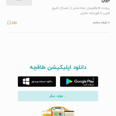
ایران
پرونده قاچاقچیان موادمخدر از تمساح خلیج
فارس تا قورباغه مکران
۱۱ دقیقه مطالعه
دانلود اپلیکیشن طاقچه
... موارد دیگر