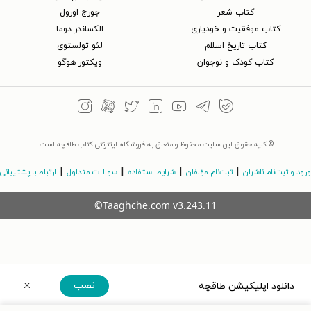
کتاب شعر
جورج اورول
کتاب موفقیت و خودیاری
الکساندر دوما
کتاب تاریخ اسلام
لئو تولستوی
کتاب کودک و نوجوان
ویکتور هوگو
© کلیه حقوق این سایت محفوظ و متعلق به فروشگاه اینترنتی کتاب طاقچه است.
|
|
|
|
ورود و ثبت‌نام ناشران
ثبت‌نام مؤلفان
شرایط استفاده
سوالات متداول
ارتباط با پشتیبانی
©Taaghche.com
v
3.243.11
نصب
دانلود اپلیکیشن طاقچه