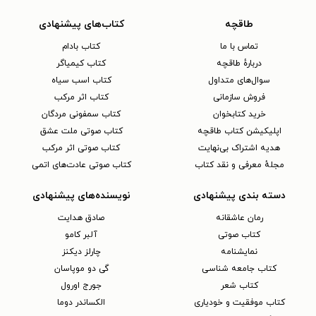
طاقچه
کتاب‌های پیشنهادی
تماس با ما
کتاب بادام
دربارهٔ طاقچه
کتاب کیمیاگر
سوال‌های متداول
کتاب اسب سیاه
فروش سازمانی
کتاب اثر مرکب
خرید کتابخوان
کتاب سمفونی مردگان
اپلیکیشن کتاب طاقچه
کتاب صوتی ملت عشق
هدیه اشتراک بی‌نهایت
کتاب صوتی اثر مرکب
مجلهٔ معرفی و نقد کتاب
کتاب صوتی عادت‌های اتمی
دسته بندی پیشنهادی
نویسنده‌های پیشنهادی
رمان عاشقانه
صادق هدایت
کتاب‌ صوتی
آلبر کامو
نمایشنامه
چارلز دیکنز
کتاب جامعه شناسی
گی دو موپاسان
کتاب شعر
جورج اورول
کتاب موفقیت و خودیاری
الکساندر دوما