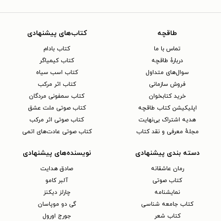
طاقچه
کتاب‌های پیشنهادی
تماس با ما
کتاب بادام
دربارهٔ طاقچه
کتاب کیمیاگر
سوال‌های متداول
کتاب اسب سیاه
فروش سازمانی
کتاب اثر مرکب
خرید کتابخوان
کتاب سمفونی مردگان
اپلیکیشن کتاب طاقچه
کتاب صوتی ملت عشق
هدیه اشتراک بی‌نهایت
کتاب صوتی اثر مرکب
مجلهٔ معرفی و نقد کتاب
کتاب صوتی عادت‌های اتمی
دسته بندی پیشنهادی
نویسنده‌های پیشنهادی
رمان عاشقانه
صادق هدایت
کتاب‌ صوتی
آلبر کامو
نمایشنامه
چارلز دیکنز
کتاب جامعه شناسی
گی دو موپاسان
کتاب شعر
جورج اورول