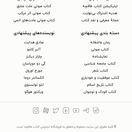
اپلیکیشن کتاب طاقچه
کتاب صوتی ملت عشق
هدیه اشتراک بی‌نهایت
کتاب صوتی اثر مرکب
مجلهٔ معرفی و نقد کتاب
کتاب صوتی عادت‌های اتمی
دسته بندی پیشنهادی
نویسنده‌های پیشنهادی
رمان عاشقانه
صادق هدایت
کتاب‌ صوتی
آلبر کامو
نمایشنامه
چارلز دیکنز
کتاب جامعه شناسی
گی دو موپاسان
کتاب شعر
جورج اورول
کتاب موفقیت و خودیاری
الکساندر دوما
کتاب تاریخ اسلام
لئو تولستوی
کتاب کودک و نوجوان
ویکتور هوگو
© کلیه حقوق این سایت محفوظ و متعلق به فروشگاه اینترنتی کتاب طاقچه است.