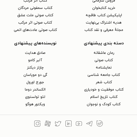
فروش سازمانی
کتاب اثر مرکب
خرید کتابخوان
کتاب سمفونی مردگان
اپلیکیشن کتاب طاقچه
کتاب صوتی ملت عشق
هدیه اشتراک بی‌نهایت
کتاب صوتی اثر مرکب
مجلهٔ معرفی و نقد کتاب
کتاب صوتی عادت‌های اتمی
دسته بندی پیشنهادی
نویسنده‌های پیشنهادی
رمان عاشقانه
صادق هدایت
کتاب‌ صوتی
آلبر کامو
نمایشنامه
چارلز دیکنز
کتاب جامعه شناسی
گی دو موپاسان
کتاب شعر
جورج اورول
کتاب موفقیت و خودیاری
الکساندر دوما
کتاب تاریخ اسلام
لئو تولستوی
کتاب کودک و نوجوان
ویکتور هوگو