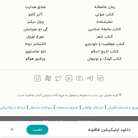
رمان عاشقانه
صادق هدایت
کتاب‌ صوتی
آلبر کامو
نمایشنامه
چارلز دیکنز
کتاب جامعه شناسی
گی دو موپاسان
کتاب شعر
جورج اورول
کتاب موفقیت و خودیاری
الکساندر دوما
کتاب تاریخ اسلام
لئو تولستوی
کتاب کودک و نوجوان
ویکتور هوگو
© کلیه حقوق این سایت محفوظ و متعلق به فروشگاه اینترنتی کتاب طاقچه است.
|
|
|
|
ورود و ثبت‌نام ناشران
ثبت‌نام مؤلفان
شرایط استفاده
سوالات متداول
ارتباط با پشتیبانی
©Taaghche.com
v
3.243.11
نصب
دانلود اپلیکیشن طاقچه