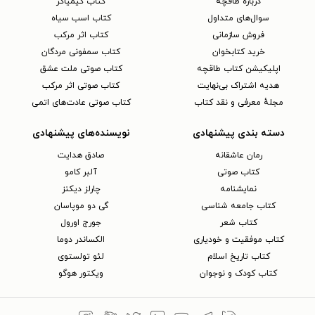
دربارهٔ طاقچه
کتاب کیمیاگر
سوال‌های متداول
کتاب اسب سیاه
فروش سازمانی
کتاب اثر مرکب
خرید کتابخوان
کتاب سمفونی مردگان
اپلیکیشن کتاب طاقچه
کتاب صوتی ملت عشق
هدیه اشتراک بی‌نهایت
کتاب صوتی اثر مرکب
مجلهٔ معرفی و نقد کتاب
کتاب صوتی عادت‌های اتمی
دسته بندی پیشنهادی
نویسنده‌های پیشنهادی
رمان عاشقانه
صادق هدایت
کتاب‌ صوتی
آلبر کامو
نمایشنامه
چارلز دیکنز
کتاب جامعه شناسی
گی دو موپاسان
کتاب شعر
جورج اورول
کتاب موفقیت و خودیاری
الکساندر دوما
کتاب تاریخ اسلام
لئو تولستوی
کتاب کودک و نوجوان
ویکتور هوگو