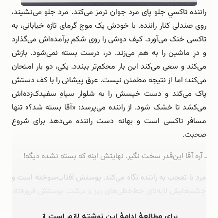
راننده تاكسي جلو پای مرد جوان ترمز می‌کند. مرد جلو می‌نشیند،
روی صندلی كنار راننده. با خودش یک موج گرمای تازه خیابانی، به
تاکسی خنک می‌آورد. کیف دوشی را روی شکم برآمده‌اش می‌گذارد
و درِ ماشین را به هم می‌زند. در، درست بسته نمی‌شود. بازش
می‌کند و سعی می‌کند این بار محکم‌تر ببندد. یکی، دو بار امتحان
می‌کند؛ اما از نتیجه مطمئن نیست. عرق پیشانی را با کف دستش
پاک می‌کند و دست خیسش را به شلوار سیاهِ سفیدک‌زده‌اش
می‌کشد تا خشک شود. از راننده می‌پرسد: «آقا بسته شد؟» تنها
مسافر تاکسی است و بهانه دست راننده می‌دهد برای شروع
صحبت.
ـ آره آقا این‌قدر سخت نگیر. نهایتش اینه که بسته نشده دیگه!
مرد با تعجب به راننده نگاه می‌کند. پوستش آفتاب‌سوخته است و
چشم‌هایش لابه‌لای خط‌خطی‌های ریز و درشت پوستش فرورفته.
موهای پرپشت جوگندمی‌اش …
برای مطالعهٔ ادامهٔ این نوشته لازم است از