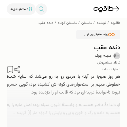
دسته‌بندی‌ها
طاقچه
نوشته
داستان
داستان کوتاه
دنده عقب
ویژه مشترکین بی‌نهایت
دنده عقب
مجله چوک
فرزاد سیاهپوش
۲ دقیقه مطالعه
هر روز صبح؛ در آینه با مردی رو به رو می‌شد که سایه شب؛
خطوطی مبهم بر استخوان‌های گونه‌اش کشیده بود؛ گویی خسرو
نبود؛ ناخواندۀ غریبه‌ای بود که قالب او را دزدیده بود.
او دلدادۀ دختر همسایه و وابستۀ افیون سیاه بود؛ اصل مایه را به
همسایه داده و رگ و خون و پی و پایش را کاووَه مار [۱] گزیده …