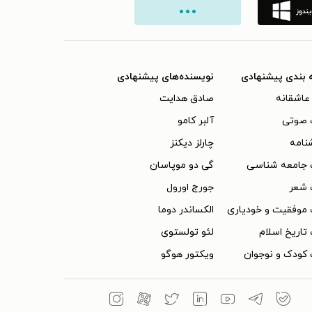
 بندی پیشنهادی
نویسنده‌های پیشنهادی
عاشقانه
صادق هدایت
 صوتی
آلبر کامو
نامه
چارلز دیکنز
 جامعه شناسی
گی دو موپاسان
 شعر
جورج اورول
موفقیت و خودیاری
الکساندر دوما
تاریخ اسلام
لئو تولستوی
کودک و نوجوان
ویکتور هوگو