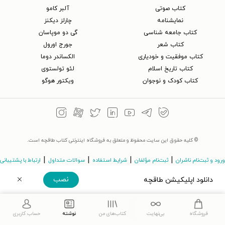
کتاب‌ صوتی
آلبر کامو
نمایشنامه
چارلز دیکنز
کتاب جامعه شناسی
گی دو موپاسان
کتاب شعر
جورج اورول
کتاب موفقیت و خودیاری
الکساندر دوما
کتاب تاریخ اسلام
لئو تولستوی
کتاب کودک و نوجوان
ویکتور هوگو
© کلیه حقوق این سایت محفوظ و متعلق به فروشگاه اینترنتی کتاب طاقچه است.
|
|
|
|
ورود و ثبت‌نام ناشران
ثبت‌نام مؤلفان
شرایط استفاده
سوالات متداول
ارتباط با پشتیبانی
نصب
دانلود اپلیکیشن طاقچه
©Taaghche.com
v
3.243.11
دریافت مستقیم اپلیکیشن
فروشگاه
بی‌نهایت
کتاب‌های من
نوشته
حساب کاربری