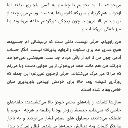
می‌خواهد تا ابد بخوابم تا چشمم به کسی یاچیزی نیفتد اما
ازخواب هم گریزانم بس که کابوس‌ها به دست وپایم می‌پیچند؛ از
تن وبدنم بالا می‌روند, چون پیچکی دورگردنم حلقه می‌شوند وتا
مرز خفگی می‌کشانندم.
من راوی‌ام. حرفی نیست، داغی ست که برپیشانی ام چسبیده،
هیچ عذری هم برای سکوت وانزوایم پذیرفته نیست. انگار حساب
آدمی چون من تا ابد از باقی مردم جداست. هیچکس نمی‌خواهد
باورکند من هم مانند همه دربرهوتی از بی هوایی دست وپا می‌زنم
که مرا تا مرز مرگ می‌کشاند. حرفی ازجنون نمی‌زنم؛ این جمله که
روزگاری کلیشه بود، حالا برای خودش اپیدمی باورپذیری میان
خاص وعام شده است.
سال‌ها کلمات از پایه‌های تختم خودرا بالا می‌کشیدند؛ حلقه‌های
خاصی که نمی‌دانم جنسشان زجر بود یا وظیفه یا هرچه ، خونم را
غلغلک می‌دادند، برسلول های مغزم فشار می‌آوردند و به ناچار
روایتگر کلمات وبه دنبالش جمله‌ها می‌شدم. فرقی نمی‌کرد بیدار