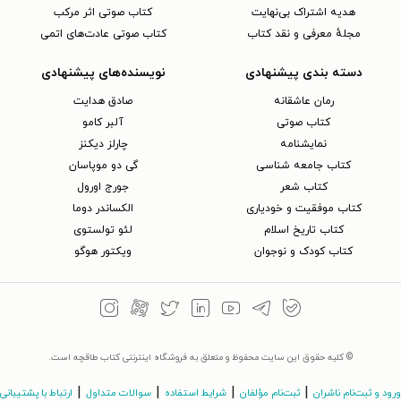
هدیه اشتراک بی‌نهایت
کتاب صوتی اثر مرکب
مجلهٔ معرفی و نقد کتاب
کتاب صوتی عادت‌های اتمی
دسته بندی پیشنهادی
نویسنده‌های پیشنهادی
رمان عاشقانه
صادق هدایت
کتاب‌ صوتی
آلبر کامو
نمایشنامه
چارلز دیکنز
کتاب جامعه شناسی
گی دو موپاسان
کتاب شعر
جورج اورول
کتاب موفقیت و خودیاری
الکساندر دوما
کتاب تاریخ اسلام
لئو تولستوی
کتاب کودک و نوجوان
ویکتور هوگو
© کلیه حقوق این سایت محفوظ و متعلق به فروشگاه اینترنتی کتاب طاقچه است.
|
|
|
|
ورود و ثبت‌نام ناشران
ثبت‌نام مؤلفان
شرایط استفاده
سوالات متداول
ارتباط با پشتیبانی