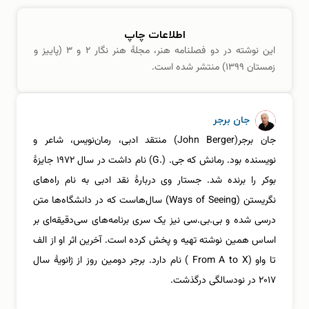
اطلاعات چاپ
این نوشته در دو فصلنامه هنر، مجلهٔ هنر نگار ۲ و ۳ (پاییز و
زمستان ۱۳۹۹) منتشر شده است.
جان برجر
جان برجر(John Berger) منتقد ادبی، رمان‌نویس، شاعر و
نویسنده بود. رمانش که جی. (.G) نام داشت در سال ۱۹۷۲ جایزۀ
بوکر را برنده شد. جستار وی دربارۀ‌ نقد ادبی به نام راه‌های
نگریستن (Ways of Seeing) سال‌هاست که در دانشگاه‌ها متن
درسی شده و بی.بی.سی نیز یک سری برنامه‌های سی‌دقیقه‌ای بر
اساس همین نوشته تهیه و پخش کرده است. آخرین اثر او از الف
تا واو (From A to X ) نام دارد. برجر دومین روز از ژانویۀ سال
۲۰۱۷ در نودسالگی درگذشت.