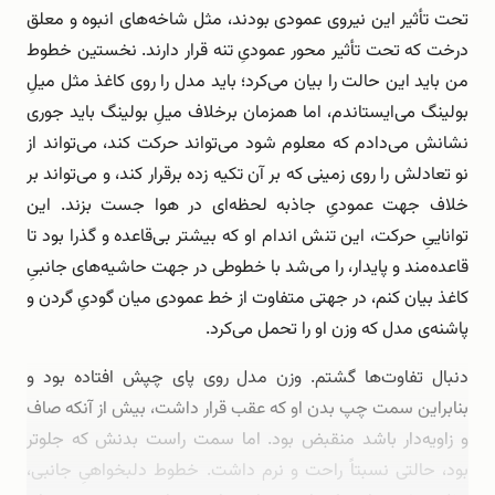
تحت تأثیر این نیروی عمودی بودند، مثل شاخه‌های انبوه و معلق
درخت که تحت تأثیر محور عمودیِ تنه قرار دارند. نخستین خطوط
من باید این حالت را بیان می‌کرد؛ باید مدل را روی کاغذ مثل میلِ
بولینگ می‌ایستاندم، اما همزمان برخلاف میلِ بولینگ باید جوری
نشانش می‌دادم که معلوم شود می‌تواند حرکت کند، می‌تواند از
نو تعادلش را روی زمینی که بر آن تکیه زده برقرار کند، و می‌تواند بر
خلاف جهت عمودیِ جاذبه لحظه‌ای در هوا جست بزند. این
تواناییِ حرکت، این تنش اندام او که بیشتر بی‌قاعده و گذرا بود تا
قاعده‌مند و پایدار، را می‌شد با خطوطی در جهت حاشیه‌های جانبیِ
کاغذ بیان کنم، در جهتی متفاوت از خط عمودی میان گودیِ گردن و
پاشنه‌ی مدل که وزن او را تحمل می‌کرد.
دنبال تفاوت‌ها گشتم. وزن مدل روی پای چپش افتاده بود و
بنابراین سمت چپ بدن او که عقب قرار داشت، بیش از آنکه صاف
و زاویه‌دار باشد منقبض بود. اما سمت راست بدنش که جلوتر
بود، حالتی نسبتاً راحت و نرم داشت. خطوط دلبخواهیِ جانبی،