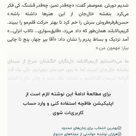
شدیم دورش. عموصفر گفت: «چه‌قدر تمیز، چه‌قدر قشنگ. کی فکر
می‌کرد بنفشه‌ خال‌جان از این هنرها داشته باشه.»
حسن‌فرفره‌فروش سرش را خم کرد تا بهتر حرکت قلم‌مو را ببیند.
کریم‌بالابلند همان‌طور که داد می‌زد، «قایق‌سواری... تالاب انزلی...»
آمد نزدیک و بساط پدرم را نشان داد: «آقا بپر چهار، پنج ‌تا چایی
بیار؛ مهمون من.»
ما می‌دانستیم کریم‌بالابلند دل‌نگران انگشتان سرخ از سرمای
بنفشه‌ خال‌جان است، اما به روی خودمان نیاوردیم. یکی یک قند
گوشه لپ‌مان گذاشتیم و تندتند مک زدیم و چای داغ را کم‌کم
هورت کشیدیم. بنفشه ‌خال‌جان با یک دست لیوان …
برای مطالعهٔ ادامهٔ این نوشته لازم است از
اپلیکیشن طاقچه استفاده کنی و وارد حساب
کاربری‌ات شوی
بهترین انتخاب برای زمان‌های محدود
هزاران نوشته خواندنی از مجله‌های متنوع