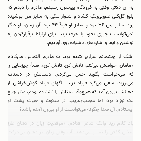
به آن دکتر. وقتی به فرودگاه پیرسون رسیدم، مادرم را دیدم که
بلوز گل‌گلی صورتی‌رنگِ گشاد و شلوار تنگی به سایز من پوشیده
بود. سایز من ۳۶ بود و سایز او قبلاً ۴۴ بود. آن زمان، او دیگر
نمی‌توانست چیزی بجود یا حرف بزند. برای ارتباط برقرارکردن به
نوشتن و ایما و اشاره‌های ناشیانه روی آوردیم.
اشک از چشمانم سرازیر شده بود. به مادرم التماس می‌کردم
«مامان، خواهش می‌کنم، تلاش کن. تلاش کن». همۀ چیزهایی را
که می‌خواست بگوید حس می‌کردم. دستانش در دستانم
می‌لرزید. سعی می‌کرد فریاد بزند. ناگهان فریاد گوش‌خراشی از
دهانش بیرون آمد که هیچ‌وقت مثلش را نشنیده بودم، مثل جیغ
یک نوزاد بود، اما عجیب‌وغریب. در سکوت و حیرت پشت او
ایستادم. آن صدا چگونه می‌توانست از او بیرون آمده باشد؟
یاد کلام ریتا وانگ شاعر افتادم. «موقعیتِ زبان در دهان طرز
سخن گفتن را تغییر می‌دهد. آیا، وقتی زبان در دهان بی‌حرکت