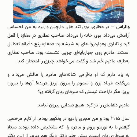
والراس —
در عطاری، بوی تند هِل، دارچین و زیره به‌ من احساس
آرامش می‌داد. بوی خانه را می‌داد. صاحب عطاری درِ مغازه را قفل
کرد و تابلوی زهواردررفته‌ای به شیشه زد: «مغازه پنج دقیقه تعطیل
است». مادرم روی چهارپایه‌ای چوبی نشسته بود. صاحب عطاری
به‌طرف مادرم خَم شد و گفت می‌خواهد چیزی را امتحان کند.
به یاد دارم که او به‌آرامی شانه‌های مادرم را مالش می‌داد و
می‌گفت فریاد بزن و سموم را بیرون بریز. فریده! آن‌ها را بیرون
بریز. مگر ناراحت نیستی که سرطان زبان گرفته‌ای؟
مادرم دهانش را باز کرد. هیچ صدایی بیرون نیامد.
سال ۲۰۱۵ بود و من مجری رادیو در ونکوور بودم. از کارم مرخصی
گرفتم تا به تورنتو بروم و مادرم را، که تشخیص داده بودند مبتلا
به سرطان زبان است، پیش چند دکتر دیگر هم ببرم. از این دکتر