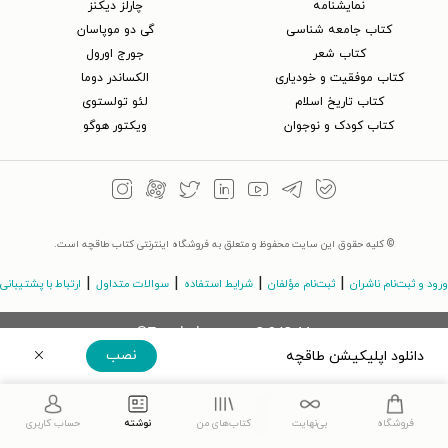
نمایشنامه
چارلز دیکنز
کتاب جامعه شناسی
گی دو موپاسان
کتاب شعر
جورج اورول
کتاب موفقیت و خودیاری
الکساندر دوما
کتاب تاریخ اسلام
لئو تولستوی
کتاب کودک و نوجوان
ویکتور هوگو
© کلیه حقوق این سایت محفوظ و متعلق به فروشگاه اینترنتی کتاب طاقچه است.
|
|
|
|
ورود و ثبت‌نام ناشران
ثبت‌نام مؤلفان
شرایط استفاده
سوالات متداول
ارتباط با پشتیبانی
©Taaghche.com
v
3.243.11
نصب
دانلود اپلیکیشن طاقچه
دریافت مستقیم اپلیکیشن
فروشگاه
بی‌نهایت
کتاب‌های من
نوشته
حساب کاربری