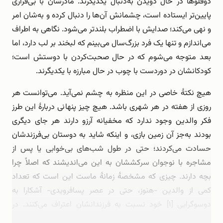
دوقلوها در حال دویدن به‌دنبال یکدیگرند. مادرشان با بی‌قراری
پایین‌تر ایستاده است، چشمانش آن‌ها را دنبال کرده و به‌شان امر
و نهی می‌کند؛ صدایش با اضطراب بلندتر می‌شود. نگاهی به اطراف
می‌اندازم و تنها یک فرد بزرگ‌سال می‌بینم که لبخند بر لب دارد، اما
بعد متوجه می‌شوم که در حال صحبت‌کردن با دوستش است؛
کودکانشان در دوردست با چوب در حال مبارزه با یکدیگرند.
هیچ نکتۀ خاصی در این منظره به چشم نمی‌آید. می‌توانست هر
روزی از هفته در هر شهری باشد. هیچ چیز پنهانی دربارۀ این طرز
فکر والدین وجود ندارد که مخفیانه آرزو دارند هر جای دیگری
بودند به‌جز آن زمین بازی، و اینکه شاید به دوستان بی‌فرزندشان
حسادت می‌کردند؛ حتی در طول شب‌های بی‌خوابی یا پس از
مشاجره‌ با نوجوان سرکششان به این می‌اندیشند که اصلاً چرا
بچه دارند. چیزی که مشخصۀ زمانۀ ماست این است که تعداد
کمی از والدین -هنوز، حتی در عصر پسافرویدی- آشکارا به
دوسوگرایی [۱] خود نسبت به فرزندانشان اعتراف می‌کنند. در
زمانه‌ای که هیچ چیزی -از سکس …