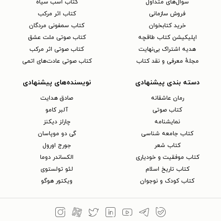
سوال‌های متداول
کتاب اسب سیاه
فروش سازمانی
کتاب اثر مرکب
خرید کتابخوان
کتاب سمفونی مردگان
اپلیکیشن کتاب طاقچه
کتاب صوتی ملت عشق
هدیه اشتراک بی‌نهایت
کتاب صوتی اثر مرکب
مجلهٔ معرفی و نقد کتاب
کتاب صوتی عادت‌های اتمی
دسته بندی پیشنهادی
نویسنده‌های پیشنهادی
رمان عاشقانه
صادق هدایت
کتاب‌ صوتی
آلبر کامو
نمایشنامه
چارلز دیکنز
کتاب جامعه شناسی
گی دو موپاسان
کتاب شعر
جورج اورول
کتاب موفقیت و خودیاری
الکساندر دوما
کتاب تاریخ اسلام
لئو تولستوی
کتاب کودک و نوجوان
ویکتور هوگو