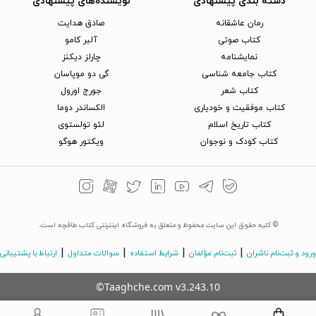
دسته بندی پیشنهادی
نویسنده‌های پیشنهادی
رمان عاشقانه
صادق هدایت
کتاب‌ صوتی
آلبر کامو
نمایشنامه
چارلز دیکنز
کتاب جامعه شناسی
گی دو موپاسان
کتاب شعر
جورج اورول
کتاب موفقیت و خودیاری
الکساندر دوما
کتاب تاریخ اسلام
لئو تولستوی
کتاب کودک و نوجوان
ویکتور هوگو
© کلیه حقوق این سایت محفوظ و متعلق به فروشگاه اینترنتی کتاب طاقچه است.
|
|
|
|
ورود و ثبت‌نام ناشران
ثبت‌نام مؤلفان
شرایط استفاده
سوالات متداول
ارتباط با پشتیبانی
©Taaghche.com
v
3.243.10