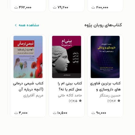
۲۰۰,۰۰۰
ت
۷۹,۲۰۰
ت
۴۶۲,۰۰۰
ت
کتاب‌های رویان پژوه
مشاهده همه
کتاب برترین فناوری
کتاب بینی ام را
کتاب شیمی درمانی
کتا
های داروسازی و
عمل کنم یا نه؟
(آنچه درباره آن
از ر
پزشکی
حسین رستگار
حامد کاکه خانی
باید بدانید)
مریم آقابراری
برنا
۷
)
۲
(
۲٫۵
)
۶
(
۲٫۷
۹۰,۰۰۰
ت
۱۰,۵۰۰
ت
۴,۰۰۰
ت