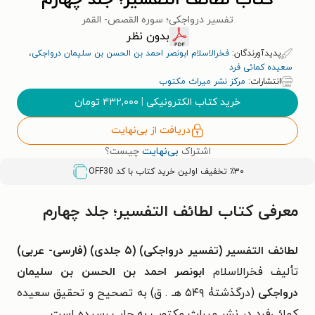
کتاب لطائف التفسیر؛ جلد چهارم
تفسیر درواجکی؛ سوره القصص- القمر
بدون نظر
پدیدآورندگان:
فخرالاسلام ابونصر احمد بن الحسن بن سلیمان درواجکی
،
سعیده کمائی فرد
انتشارات:
مرکز نشر میراث مکتوب
خرید کتاب الکترونیکی
|
۴۳۲,۰۰۰
تومان
دریافت از بی‌نهایت
اشتراک
بی‌نهایت
چیست؟
٪۳۰ تخفیف اولین خرید کتاب با کد
OFF30
معرفی کتاب لطائف التفسیر؛ جلد چهارم
لطائف التفسیر (تفسیر درواجکی) (۵ جلدی) (فارسی- عربی)
تألیف فخرالاسلام
ابونصر احمد بن الحسن بن سلیمان
درواجکی
(درگذشتۀ ۵۴۹ هـ . ق) به تصحیح و تحقیق سعیده
کمائی‌فرد در نشر میراث مکتوب به چاپ رسیده است.