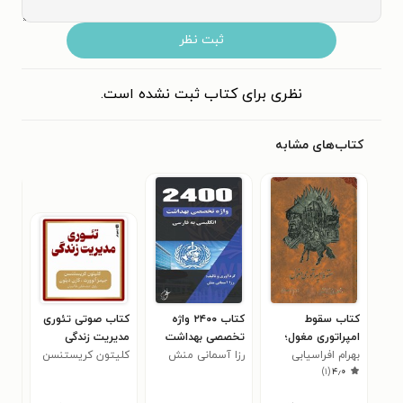
ثبت نظر
نظری برای کتاب ثبت نشده است.
کتاب‌های مشابه
کتاب ‌‫س‍ق‍وط
کتاب ۲۴۰۰ واژه
کتاب صوتی تئوری
کتا
ام‍پ‍رات‍وری‌ م‍غ‍ول‌؛
تخصصی بهداشت
مدیریت زندگی
احس
۵
بهرام افراسیابی
س‍ل‍طان‍ی‍ه‌ در آت‍ش‌
(انگلیسی به
رزا آسمانی منش
(خلاصه کتاب)
کلیتون کریستنسن
)
۱
(
۴٫۰
فارسی)