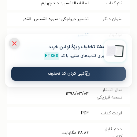
نام کتاب
لطائف التفسیر؛ جلد چهارم
عنوان دیگر
تفسیر درواجکی؛ سوره القصص- القمر
موضوع
تفسیر
٪۵۰ تخفیف ویژۀ اولین خرید
نویسنده
فخرالاسلام ابونصر احمد بن الحسن بن
برای کتاب‌های متنی، با کد
FTX50
سلیمان درواجکی
،
سعیده کمائی فرد
کپی کردن کد تخفیف
انتشارات
مرکز نشر میراث مکتوب
سال انتشار
۱۳۹۸/۰۳/۰۴
نسخه فیزیکی
فرمت کتاب
PDF
حجم فایل
۲۸.۸۶
مگابایت
کتاب