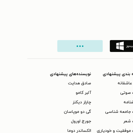
 بندی پیشنهادی
نویسنده‌های پیشنهادی
عاشقانه
صادق هدایت
 صوتی
آلبر کامو
نامه
چارلز دیکنز
 جامعه شناسی
گی دو موپاسان
 شعر
جورج اورول
موفقیت و خودیاری
الکساندر دوما