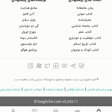
دسته بندی پیشنهادی
نویسنده‌های پیشنهادی
رمان عاشقانه
صادق هدایت
کتاب‌ صوتی
آلبر کامو
نمایشنامه
چارلز دیکنز
کتاب جامعه شناسی
گی دو موپاسان
کتاب شعر
جورج اورول
کتاب موفقیت و خودیاری
الکساندر دوما
کتاب تاریخ اسلام
لئو تولستوی
کتاب کودک و نوجوان
ویکتور هوگو
© کلیه حقوق این سایت محفوظ و متعلق به فروشگاه اینترنتی کتاب طاقچه است.
|
|
|
|
ورود و ثبت‌نام ناشران
ثبت‌نام مؤلفان
شرایط استفاده
سوالات متداول
ارتباط با پشتیبانی
©Taaghche.com
v
3.243.11