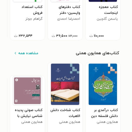
کتاب معجزه
کتاب دفترهای
کتاب استعداد
اینجاست
واپسین؛ دفتر
فروش
ish
یاسمن گلچین
احمدرضا احمدی
ششم؛ به رنگ آبی
گراهام جونز
حسی
دریا
۱۱۰,۰۰۰
ت
۳۶,۵۰۰
ت
۲۳۲,۵۴۴
ت
۷۳,۰۰۰
کتاب‌های همایون همتی
مشاهده همه
کتاب درآمدی بر
کتاب شناخت دانش
کتاب صوتی پدیده‌
کتا
دانش فلسفه دین
الاهیات
شناسی نیایش با
رست
همایون همتی
همایون همتی
نگاهی به آثار
همایون همتی
(بخ
هما
فردریش هایلر و آنه