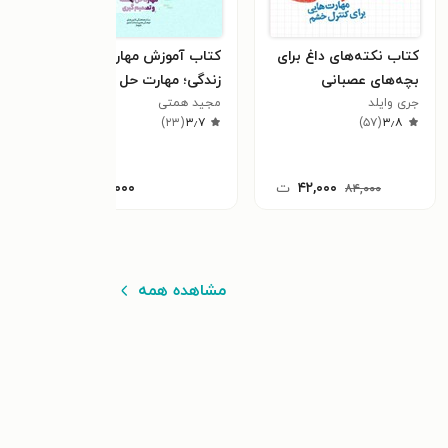
کتاب نکته‌های داغ برای
کتاب آموزش مهارت های
کتا
بچه‌های عصبانی
زندگی؛ مهارت حل مسئله
نوجو
جری وایلد
مجید همتی
و تصمیم گیری
مژگان
٫۵
)
۲۳
(
۳٫۷
)
۵۷
(
۳٫۸
۴۲,۰۰۰
ت
۱۰,۰۰۰
ت
۸۴,۰۰۰
مشاهده همه