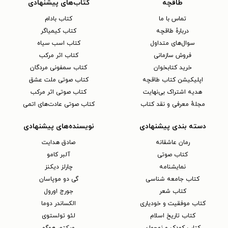
طاقچه
کتاب‌های پیشنهادی
تماس با ما
کتاب بادام
دربارهٔ طاقچه
کتاب کیمیاگر
سوال‌های متداول
کتاب اسب سیاه
فروش سازمانی
کتاب اثر مرکب
خرید کتابخوان
کتاب سمفونی مردگان
اپلیکیشن کتاب طاقچه
کتاب صوتی ملت عشق
هدیه اشتراک بی‌نهایت
کتاب صوتی اثر مرکب
مجلهٔ معرفی و نقد کتاب
کتاب صوتی عادت‌های اتمی
دسته بندی پیشنهادی
نویسنده‌های پیشنهادی
رمان عاشقانه
صادق هدایت
کتاب‌ صوتی
آلبر کامو
نمایشنامه
چارلز دیکنز
کتاب جامعه شناسی
گی دو موپاسان
کتاب شعر
جورج اورول
کتاب موفقیت و خودیاری
الکساندر دوما
کتاب تاریخ اسلام
لئو تولستوی