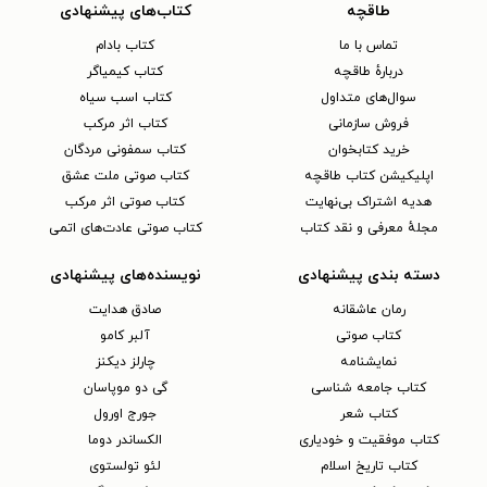
طاقچه
کتاب‌های پیشنهادی
تماس با ما
کتاب بادام
دربارهٔ طاقچه
کتاب کیمیاگر
سوال‌های متداول
کتاب اسب سیاه
فروش سازمانی
کتاب اثر مرکب
خرید کتابخوان
کتاب سمفونی مردگان
اپلیکیشن کتاب طاقچه
کتاب صوتی ملت عشق
هدیه اشتراک بی‌نهایت
کتاب صوتی اثر مرکب
مجلهٔ معرفی و نقد کتاب
کتاب صوتی عادت‌های اتمی
دسته بندی پیشنهادی
نویسنده‌های پیشنهادی
رمان عاشقانه
صادق هدایت
کتاب‌ صوتی
آلبر کامو
نمایشنامه
چارلز دیکنز
کتاب جامعه شناسی
گی دو موپاسان
کتاب شعر
جورج اورول
کتاب موفقیت و خودیاری
الکساندر دوما
کتاب تاریخ اسلام
لئو تولستوی