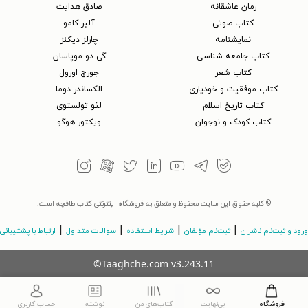
رمان عاشقانه
صادق هدایت
کتاب‌ صوتی
آلبر کامو
نمایشنامه
چارلز دیکنز
کتاب جامعه شناسی
گی دو موپاسان
کتاب شعر
جورج اورول
کتاب موفقیت و خودیاری
الکساندر دوما
کتاب تاریخ اسلام
لئو تولستوی
کتاب کودک و نوجوان
ویکتور هوگو
© کلیه حقوق این سایت محفوظ و متعلق به فروشگاه اینترنتی کتاب طاقچه است.
|
|
|
|
ورود و ثبت‌نام ناشران
ثبت‌نام مؤلفان
شرایط استفاده
سوالات متداول
ارتباط با پشتیبانی
©Taaghche.com
v
3.243.11
فروشگاه
بی‌نهایت
کتاب‌های من
نوشته
حساب کاربری