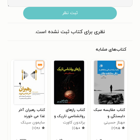
ثبت نظر
نظری برای کتاب ثبت نشده است.
کتاب‌های مشابه
کتاب مقایسه سبک
کتاب رازهای
کتاب رهبران آخر
کتا
دلبستگی و
روانشناسی تاریک و
غذا می خورند
گند
مهناز حسینی
مقابله‌ای در زنان
براندون کاورت
دستکاری ذهن
سایمون سینک
حمی
۰
)
۷
(
۲٫۱
)
۱
(
۵٫۰
)
۲
(
۲٫۵
مطلقه و عادی